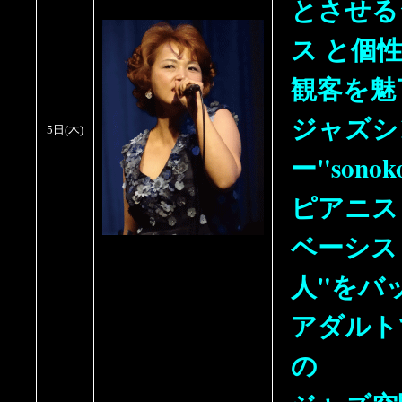
とさせる
ス と個
観客を魅
ジャズシ
5日
(
木
)
ー"sonok
ピアニス
ベーシス
人"をバ
アダルト
の