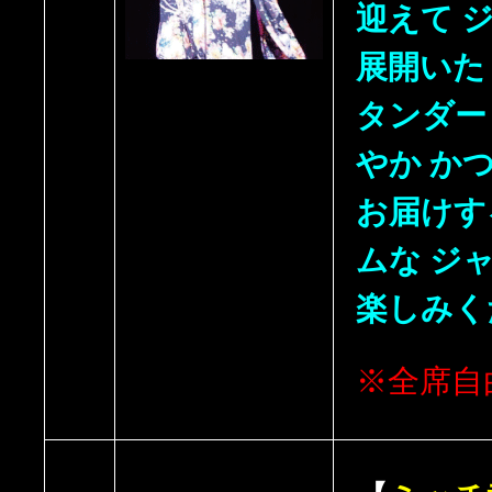
迎えて 
展開いた
タンダー
やか か
お届けす
ムな ジ
楽しみく
※全席自