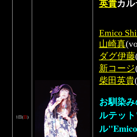
英貴
カル
Emico Sh
山崎真
(vo
ダグ伊藤
新コージ
柴田英貴
お馴染み
ルテット
1日
(
日
)
ル"Emico