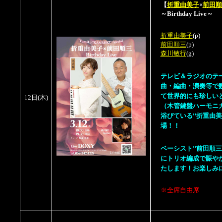
【
折重由美子
×
前田順
～Birthday Live～
折重由美子
(p)
前田順三
(p)
森川敏行
(g)
テレビ＆ラジオのテ
曲・編曲・演奏等で
て世界的にも珍しい
12日
(木)
（木管鍵盤ハーモニ
浴びている"折重由
場！！
ベーシスト"前田順三
にトリオ編成で賑や
たします！お楽しみ
※全席自由席