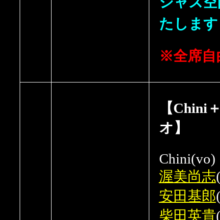
ジャズ空
たします
※全席自
【Chin
オ
Chini(vo)
渥美尚志
安田基郎
柴田英貴