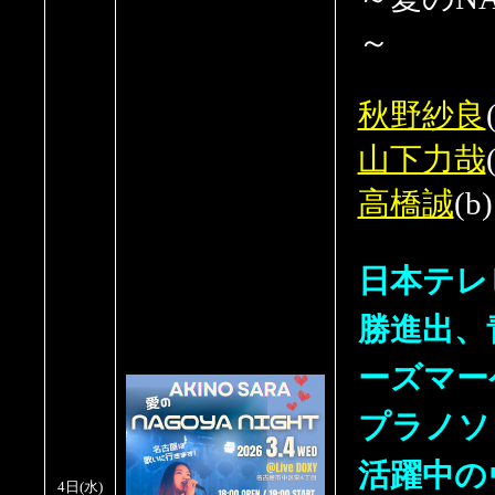
～
秋野紗良
山下力哉
高橋誠
(b)
日本テレ
勝進出、
ーズマー
プラノソ
活躍中の
4日
(水
)