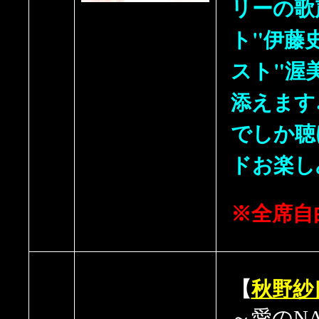
リーの歌
ト"伊藤
スト"渥
添えます
でしか聴
ドお楽し
※全席自
【
秋野紗
～愛のNAG