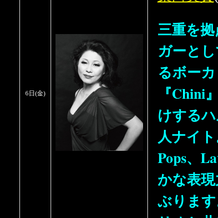
三重を拠
ガーとし
るボーカ
『Chin
6日
(金)
けするハ
人ナイト。
Pops、L
かな表現
ぶります