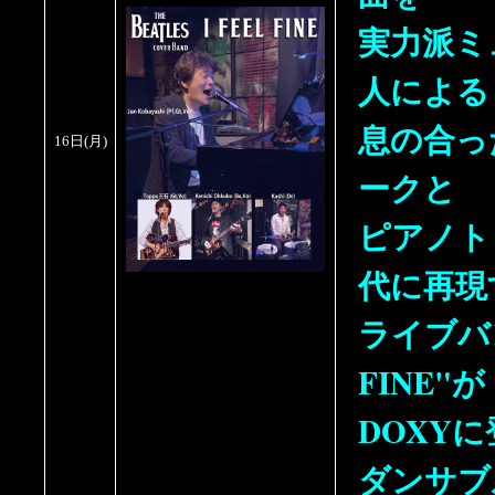
実力派ミ
人による
息の合っ
16日
(月
)
ークと
ピアノト
代に再現
ライブバン
FINE"が
DOXY
ダンサブ