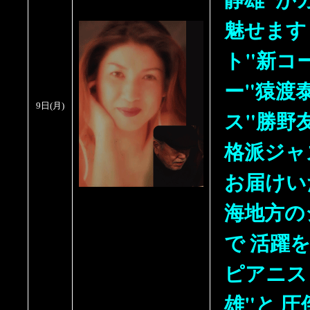
魅せます
ト"新コ
ー"猿渡
9日(月)
ス"勝野
格派ジャ
お届けい
海地方の
で 活躍
ピアニス
雄"と 