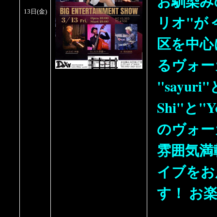
お馴染み
13日
(金)
リオ"が
区を中心
るヴォー
"sayuri"
Shi"と"
のヴォー
雰囲気満
イブをお
す！ お