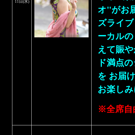
11日
(水)
オ"がお
ズライブ
ーカルの
えて賑や
ド満点の
を お届
お楽しみ
※全席自