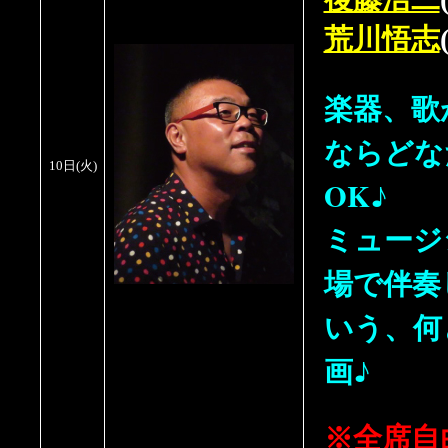
荒川悟志
楽器、歌
ならどな
10日
(
火
)
OK♪
ミュージ
場で伴奏
いう、何
画♪
※全席自