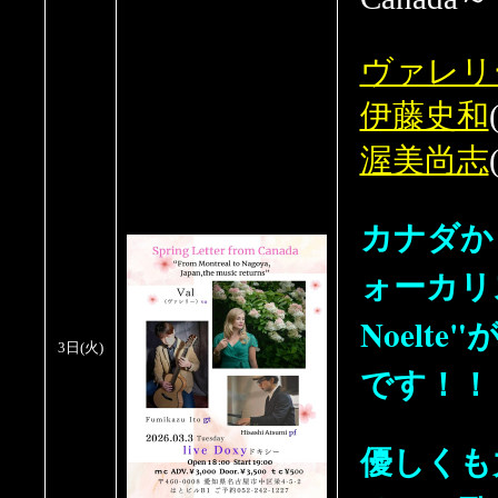
ヴァレリ
伊藤史和
渥美尚志
カナダか
ォーカリスト
Noelte
3日
(火
)
です！
優しくも