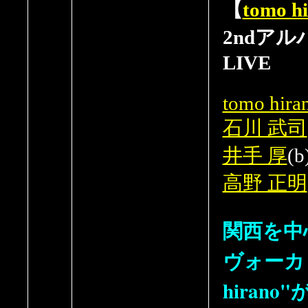
【
tomo h
2ndア
LIVE
tomo hira
石川 武司
井手 厚
(b
高野 正明
関西を中
ヴォーカリ
hirano