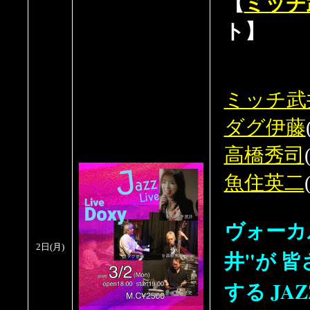
【
ミッチ
ト】
ミッチ武
ダグ伊藤
高橋秀司
魚住英二
ヴォーカ
2日
(月
)
井"が 
する JAZ