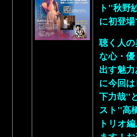
ト"秋野紗
に初登場
聴く人の
な心・優
出す魅力
に今回は
下力哉"
スト"高
トリオ編
ます！お