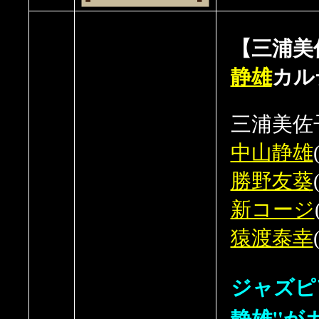
【三浦美佐
静雄
カル
三浦美佐子
中山静雄
勝野友葵
新コージ
猿渡泰幸
ジャズピ
静雄"が