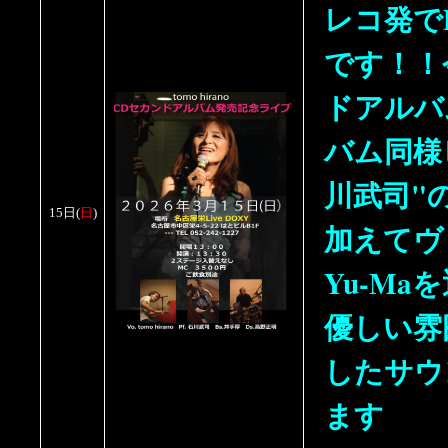
レコ発で
です！！
ドアルバ
バム同様
川武司"のP
15日
(
日
)
加えてヴ
Yu-Ma
優しい雰
したサウ
ます