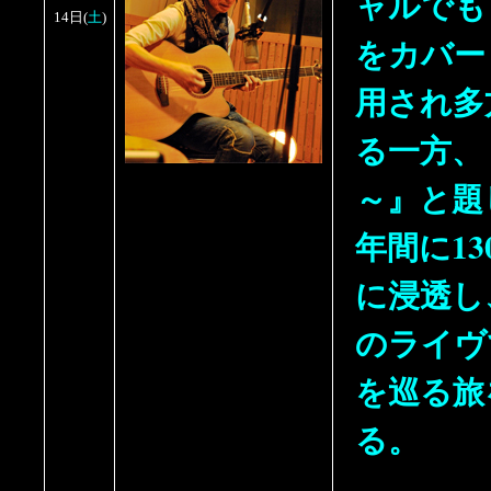
ャルでも
土
14日
(
)
をカバー
用され多
る一方、『Lo
～』と題
年間に1
に浸透し
のライヴ
を巡る旅
る。