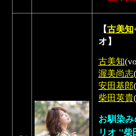
【
古美知
オ】
古美知
(vo
渥美尚志
安田基郎
柴田英貴
お馴染み
リオ "