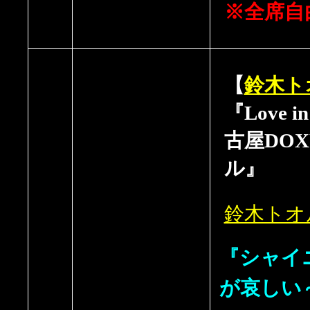
※全席自
【
鈴木ト
『Love in
古屋DO
ル』
鈴木トオ
『シャイ
が哀しい