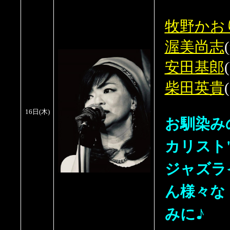
牧野かお
渥美尚志
安田基郎
柴田英貴
(
16日
(木
)
お馴染みの
カリスト
ジャズラ
ん様々な
みに♪