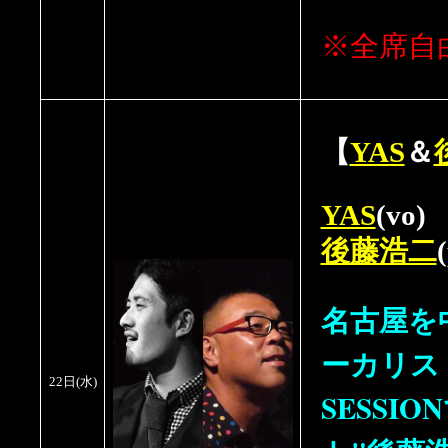
※全席自
【
YAS
＆
YAS
(vo)
後藤浩二
名古屋を
ーカリスト
22日(水)
SESSI