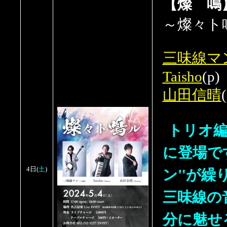
【燦 鳴
～燦々ト鳴
三味線マ
Taisho
(p)
山田信晴
(
トリオ編
に登場で
ン"が繰
土
4日
(
)
三味線の
分に魅せ