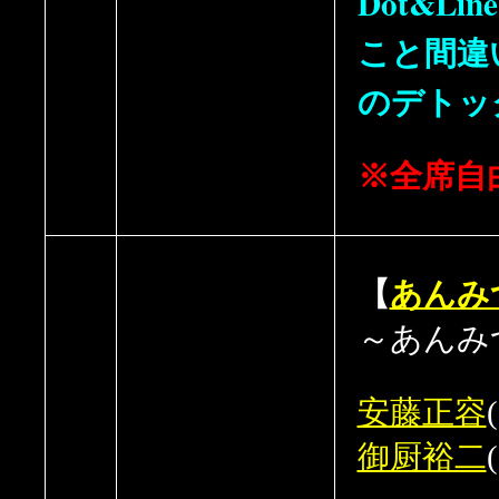
Dot&L
こと間違
のデトッ
※全席自
【
あんみ
～あんみ
安藤正容
御厨裕二