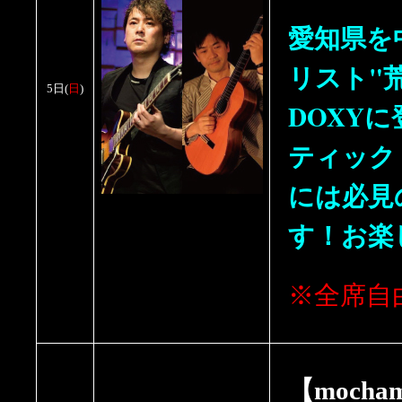
愛知県を
リスト"
5日
(
日
)
DOXY
ティック
には必見
す！お楽
※全席自
【mocham