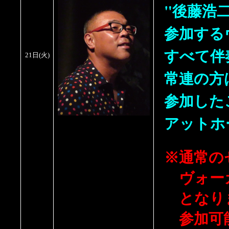
"後藤浩
参加する
すべて伴
21日
(
火
)
常連の方
参加した
アットホ
※通常の
ヴォーカ
となりま
参加可能