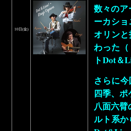
数々のア
ーカショ
10日(金)
オリンと
わった（
トDot＆L
さらに今
四季、ポ
八面六臂
ルト系か