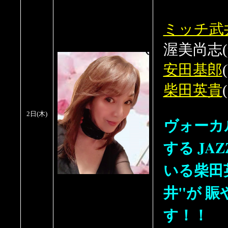
ミッチ武
渥美尚志(
安田基郎
柴田英貴
(
2日
(木
)
ヴォーカ
する JA
いる柴田
井"が 賑
す！！