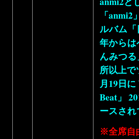
anmi
「anmi
ルバム「
年からは
んみつる
所以上でツ
月19日に
Beat」 2
ースされ
※全席自