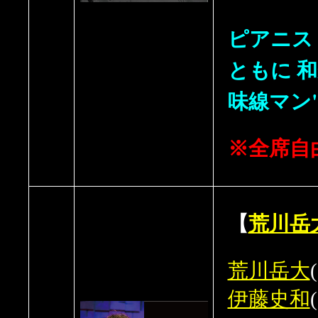
ピアニスト
ともに 
味線マン
※全席自
【
荒川岳
荒川岳大
伊藤史和