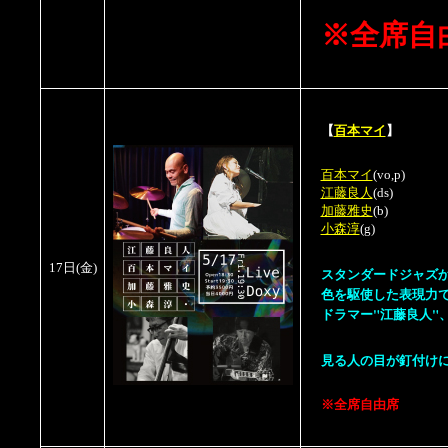
※全席自
【
百本マイ
】
百本マイ
(vo,p)
江藤良人
(ds)
加藤雅史
(b)
小森淳
(g)
17日
(金)
スタンダードジャズから
色を駆使した表現力で
ドラマー"江藤良人"
見る人の目が釘付け
※全席自由席