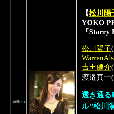
【
松川陽
YOKO PR
『Starry 
松川陽子
WarrenAls
吉田健介
(
渡邉真一(
透き通る
土
18日
(
)
ル"松川陽