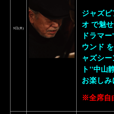
ジャズピ
オ で魅
9日(木)
ドラマー
ウンド 
ャズシー
ト"中山
お楽しみ
※全席自