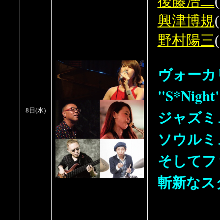
後藤浩二
興津博規
野村陽三
(
ヴォーカリ
"S*Ni
ジャズミ
8日(水)
ソウルミ
そしてフ
斬新なス