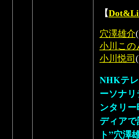
【
Dot&Li
穴澤雄介
小川この
小川悦司
NHKテ
ーソナリ
ンタリー
ディアで
ト”穴澤