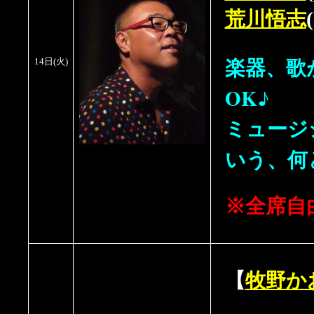
荒川悟志
楽器、歌
14日
(
火
)
OK♪
ミュージ
いう、何
※全席自
【
牧野か