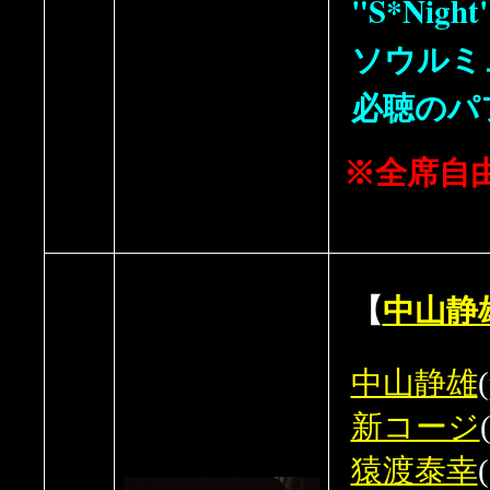
"S*Ni
ソウルミ
必聴のパ
※全席自
【
中山静
中山静雄
新コージ
猿渡泰幸
(