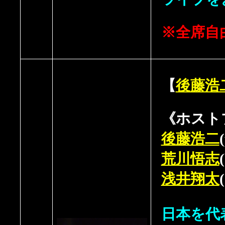
※全席自
【
後藤浩
《ホスト
後藤浩二
荒川悟志
浅井翔太
日本を代