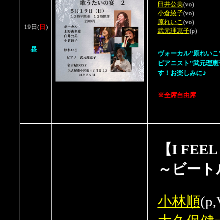
臼井公美
(vo)
小倉綾子
(vo)
原れいこ
(vo)
19日
(
日
)
武元理恵子
(p)
昼
ヴォーカル"原れいこ
ピアニスト"武元理恵
す！お楽しみに♪
※全席自由席
【I FEEL
～ビート
小林順
(p,