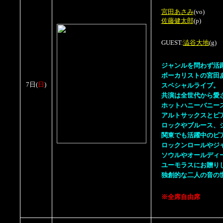
宮田あさみ
(vo)
佐藤健太郎
(p)
GUEST:
澁谷大地
(g)
ジャンルを問わず活
ボーカリストの宮田
スペシャルライブ。
7日
(
日
)
共演は全世代から愛
ホットハニーバニー
アルトサックスとピ
ロックやブルース、
関東でも活躍中のピ
ロックンロールやジ
ソウルやオールディ
ユーモラスにお贈り
独創的な二人の音の
※全席自由席