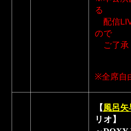
る
配信LI
ので
ご了承
※全席自
【
風呂矢
リオ】
～DOXY 