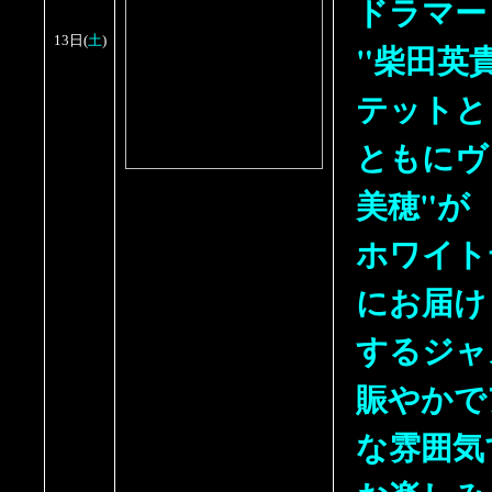
ドラマー
土
13日
(
)
"柴田英
テットと
ともにヴ
美穂"が
ホワイト
にお届け
するジャ
賑やかで
な雰囲気