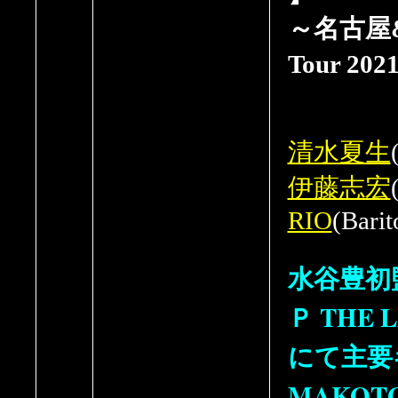
～名古屋&大
Tour 202
清水夏生
伊藤志宏
RIO
(Barit
水谷豊初
Ｐ THE 
にて主要
MAKO