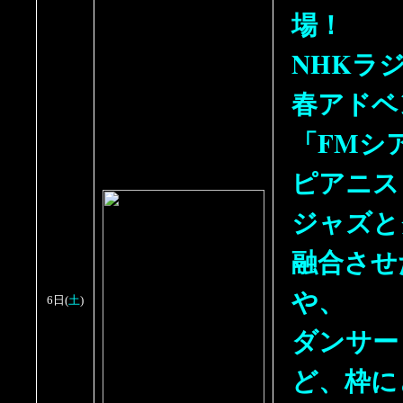
場！
NHKラ
春アドベ
「FMシ
ピアニス
ジャズと
融合させ
や、
土
6日
(
)
ダンサー
ど、枠に