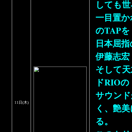
しても世
一目置か
のTAPを
日本屈指
伊藤志宏
そして天
ドRIOの
サウンド
11日
(
木
)
く、艶美
る。