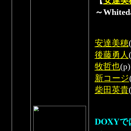
【
安達美
～Whiteda
安達美穂
後藤勇人
牧哲也
(p)
新コージ
柴田英貴
DOXY