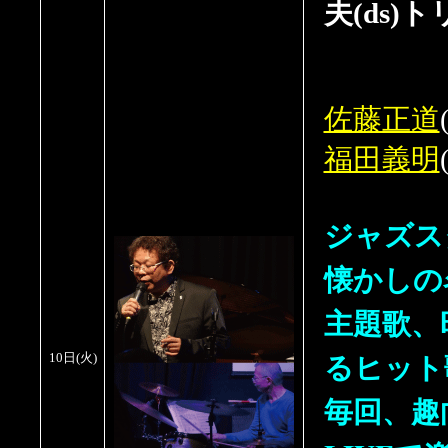
夫(ds)
佐藤正道
福田義明
ジャズス
懐かしの
主題歌、
るヒット
10日(火)
毎回、趣