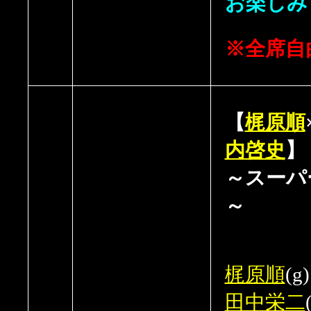
お楽しみ
※全席自
【
梶原順
内啓史
】
～スーパ
～
梶原順
(g)
田中栄二