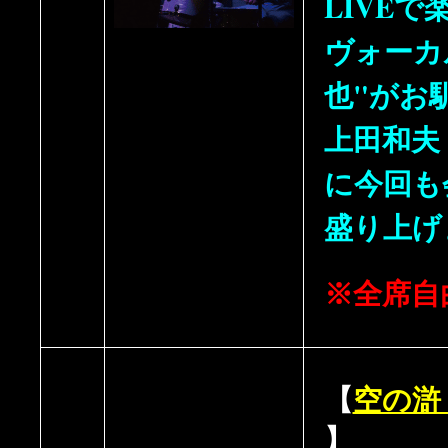
LIVEで
ヴォーカ
也"がお
上田和夫
に今回も
盛り上げ
※全席自
【
空の滸 So
】