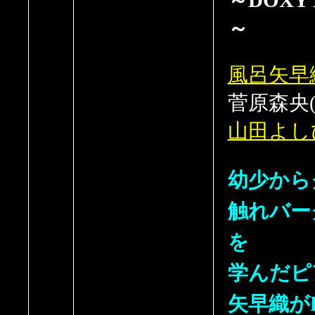
～
風呂矢早
菅原森央(
山田よし
幼少から
触れバー
を
学んだピ
矢早織が