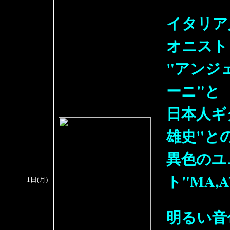
イタリア
オニスト
"アンジ
ーニ"と
日本人ギ
雄史"と
異色のユ
ト"MA,A
1日(月)
明るい音