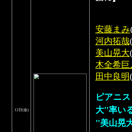
安藤まみ
河内拓哉
美山晃大
木全希巨
田中良明
ピアニス
大"率い
12日
(
金
)
"美山晃