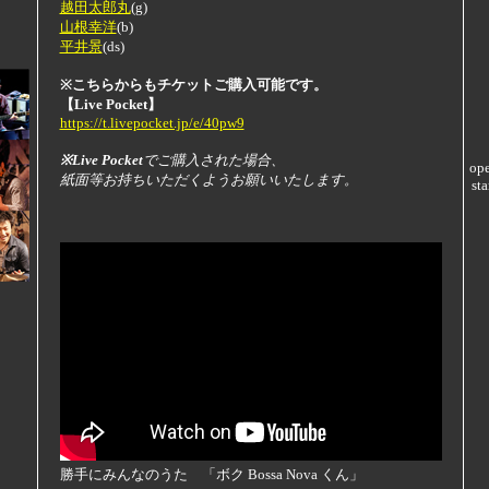
越田太郎丸
(g)
山根幸洋
(b)
平井景
(ds)
※こちらからもチケットご購入可能です。
【Live Pocket】
https://t.livepocket.jp/e/40pw9
※Live Pocket
でご購入された場合、
op
紙面等お持ちいただくようお願いいたします。
sta
勝手にみんなのうた 「ボク Bossa Nova くん」