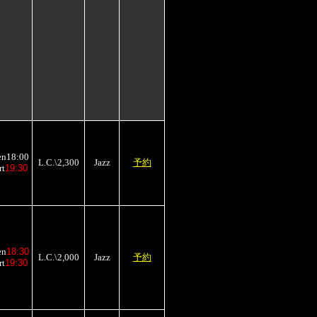
en18:00
L.C.\2,300
Jazz
予約
rt
19:30
en
18:30
L.C.\2,000
Jazz
予約
rt
19:30