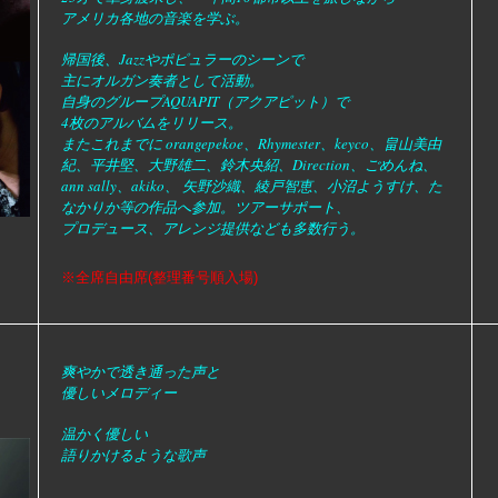
アメリカ各地の音楽を学ぶ。
帰国後、Jazzやポピュラーのシーンで
主にオルガン奏者として活動。
自身のグループAQUAPIT（アクアピット）で
4枚のアルバムをリリース。
またこれまでに orangepekoe、Rhymester、keyco、畠山美由
紀、平井堅、大野雄二、鈴木央紹、Direction、ごめんね、
ann sally、akiko、 矢野沙織、綾戸智恵、小沼ようすけ、た
なかりか等の作品へ参加。ツアーサポート、
プロデュース、アレンジ提供なども多数行う。
※全席自由席(整理番号順入場)
爽やかで透き通った声と
優しいメロディー
温かく優しい
語りかけるような歌声