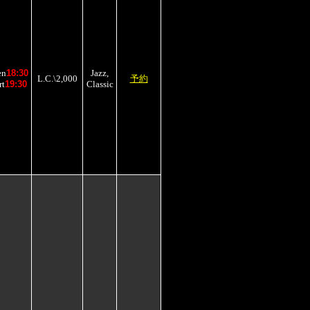
en
18:30
Jazz,
L.C.\2,000
予約
rt
19:30
Classic