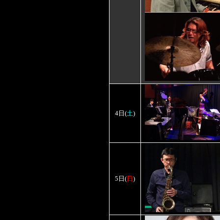
土
4日
(
)
5日
(
日
)