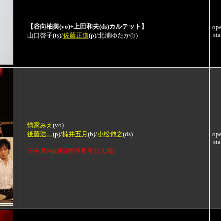
【谷向柚美(vo)+上田和夫(ds)カルテット】
op
sta
山口啓子(ts)/
佐藤正道
(p)/北浦ゆたか(b)
情家みえ
(vo)
後藤浩二
(p)/
楠井五月
(b)/
小松伸之
(ds)
op
sta
※全席自由席(整理番号順入場)