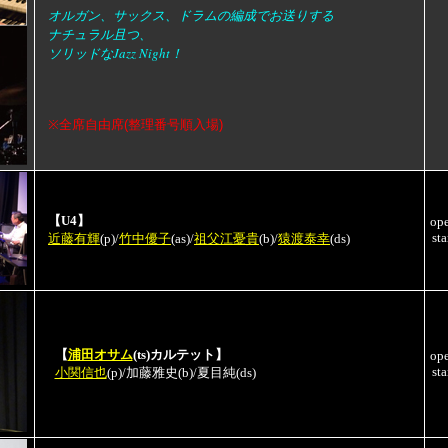
オルガン、サックス、ドラムの編成でお送りする
ナチュラル且つ、
ソリッドなJazz Night！
※全席自由席(整理番号順入場)
【U4】
op
sta
近藤有輝
(p)/
竹中優子
(as)/
祖父江憂貴
(b)/
猿渡泰幸
(ds)
【
浦田オサム
(ts)カルテット】
op
sta
小関信也
(p)/加藤雅史(b)/夏目純(ds)