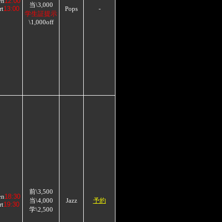
en
12:00
当\3,000
rt
13:00
Pops
-
学生証提示
\1,000off
前\3,500
en
18:30
当\4,000
Jazz
予約
rt
19:30
学\2,500