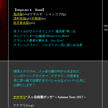
【inspectorｓ Band】
鬼頭俊
(vln)/ゲオルギ・シャシコフ(fg)
澤村英哉
(gt)/
片桐准
(bs)
岩月香央梨
(per)
op
sta
名フィルのヴァイオリニスト"鬼頭俊"率いる、
少しトリッキーな編成のInspectors Band
クラシック奏者が魅せる、Jazz Live!
クラシックファン、ジャズファン共に楽しめる夜
標高１０００ｍ、八ヶ岳の森の中から生まれた、
シンガーソングライター「ナナマリ」の音楽を
常に第一線で活躍するスペシャルなメンバーと共に
お贈りします！
ナナマリ
“八ヶ岳南麓ボッサ”～Autumn Tour 2017～
ナナマリ(vo,g)