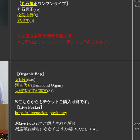
op
【
丸石輝正
ワンマンライブ】
sta
丸石輝正(vo)
松葉由行
(g)
谷地学
(p)
※全席自由席(整理番号順入場)
※ご予約はミュージシャンHPよりご予約ください。
【Organic Bop】
太田剣
(sax)
河合代介
(Hammond Organ)
大槻"KALTA"英宣
(ds)
※こちらからもチケットご購入可能です。
【Live Pocket】
https://t.livepocket.jp/e/kunvy
※Live Pocket
でご購入された場合、
op
紙面等お持ちいただくようお願いいたします。
sta