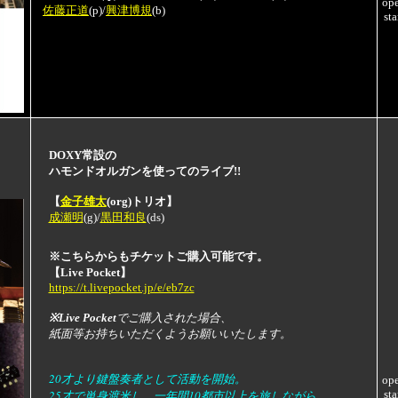
op
佐藤正道
(p)/
興津博規
(b)
sta
DOXY常設の
ハモンドオルガンを
使って
のライブ!!
【
金子雄太
(org)トリオ】
成瀬明
(g)/
黒田和良
(ds)
※こちらからもチケットご購入可能です。
【Live Pocket】
https://t.livepocket.jp/e/eb7zc
※Live Pocket
でご購入された場合、
紙面等お持ちいただくようお願いいたします。
20才より鍵盤奏者として活動を開始。
op
25才で単身渡米し、一年間10都市以上を旅しながら
sta